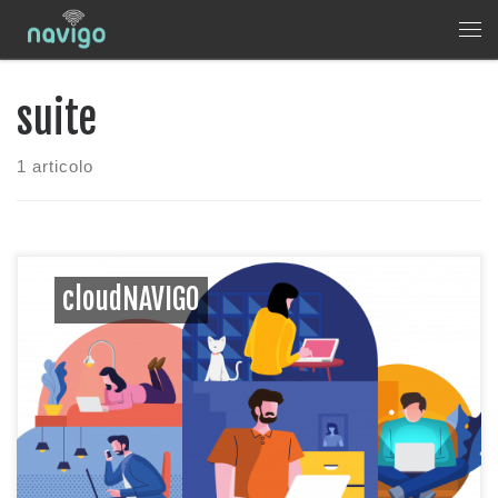
Skip to content
Me
suite
1 articolo
cloudNAVIGO