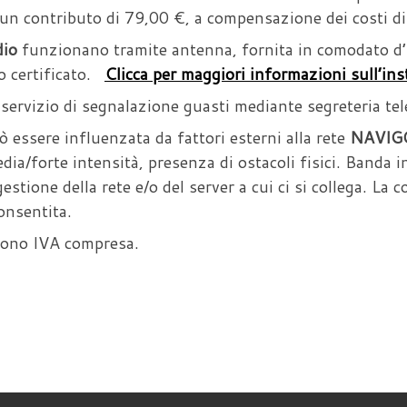
 un contributo di 79,00 €, a compensazione dei costi di 
dio
funzionano tramite antenna, fornita in comodato d’u
o certificato.
Clicca per maggiori informazioni sull’ins
 servizio di segnalazione guasti mediante segreteria te
ò essere influenzata da fattori esterni alla rete
NAVIG
edia/forte intensità, presenza di ostacoli fisici. Banda i
stione della rete e/o del server a cui ci si collega. L
onsentita.
ndono IVA compresa.