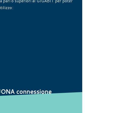
tà pari o superiori al GIGABIT per poter
tilizzo:
 BUONA connessione