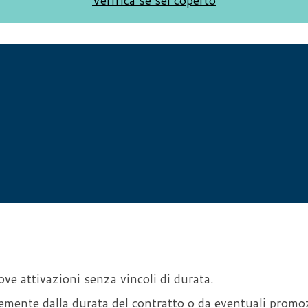
Verifica se sei coperto
ove attivazioni senza vincoli di durata.
emente dalla durata del contratto o da eventuali promo